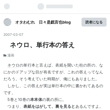
オタわむれ 日々是戯言也blog
読者になる
2007
-
03
-
07
ネウロ、単行本の答え
漫画
ネウロ
の単行本と言えば、表紙を開いた柱の所の、な
にかのドアップな目が有名ですが、これの答えってなん
だろう。そう考えていた時期が、俺にもありました。
しかし、この答えが実は単行本の中に書かれてあるの
です。
5巻と10巻の
本本体
の裏の所に。
つまり、
表紙をはがして、裏を見ると
あるんですよ。